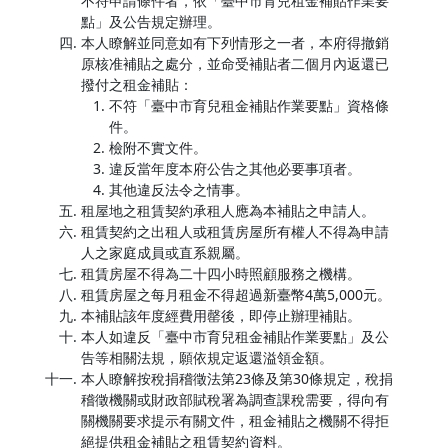
不符申請條件者，依「臺中市育兒租金補貼作業要
點」及公告規定辦理。
本人瞭解並同意如有下列情形之一者，本府得撤銷
原核准補貼之處分，並命受補貼者二個月內返還已
撥付之租金補貼：
不符「臺中市育兒租金補貼作業要點」資格條
件。
檢附不實文件。
違反當年度本府公告之其他必要事項者。
其他違反法令之情事。
租屋地之租賃契約承租人應為本補貼之申請人。
租賃契約之出租人或租賃房屋所有權人不得為申請
人之家庭成員或直系親屬。
租賃房屋不得為二十四小時照顧服務之機構。
租賃房屋之每月租金不得超過新臺幣4萬5,000元。
本補貼該年度經費用罄後，即停止辦理補貼。
本人如違反「臺中市育兒租金補貼作業要點」及公
告等相關法規，願依規定返還溢領金額。
本人瞭解按稅捐稽徵法第23條及第30條規定，稅捐
稽徵機關或財政部賦稅署為調查課稅需要，得向有
關機關要求提示有關文件，租金補貼之機關不得拒
絕提供租金補貼之租賃契約資料。